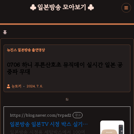
♣ 일본방송 모아보기 ♣
홈
뉴진스 일본방송 출연영상
0706 하니 푸른산호초 뮤직데이 실시간 일본 공
중파 무대
눈토끼
2024. 7. 6.
https://blog.naver.com/tvpad2
광고
일본방송 일본TV 시청 박스 실기
간/녹화방송/VOD 시청
일본방송 시청용 세탑박스에서 100여