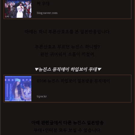
파 무대
blog.naver.com
아래는 하니 푸른산호초를 본 일본반응입니다.
푸른산호초 부르던 뉴진스 하니짱?
완전 귀여워서 소름이 끼쳤어.
▼뉴진스 뮤직데이 하입보이 무대▼
0706 뉴진스 하입보이 일본방송 뮤직데이
tipw.kr
아래 관련글에서 다른 뉴진스 일본방송
무대+인터뷰 모두 보실 수 있습니다.