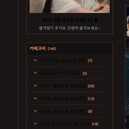
재밌는 일본 방송들 소개합니다 ♥
즐겨찾기 추가로 간편히 즐겨보세요~
카테고리
(145)
한국드라마 일본방송 반응
(7)
일본예능 하이라이트들
(2)
뉴진스 일본방송 출연영상
(29)
아이브 일본방송 출연영상
(13)
에스파 일본방송 출연영상
(8)
르세라핌 일본방송 출연영상
(18)