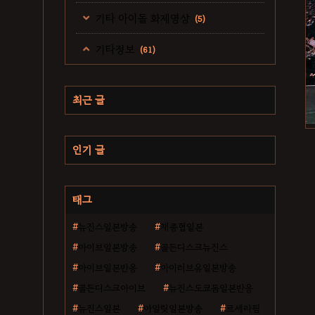
기타 아이돌 화제영상
(5)
기타정보
(61)
최근 글
인기 글
태그
뉴진스일본방송
채종협일본
아이브일본방송
골든디스크뉴진스
아이브일본반응
아이러브유일본방송
골든디스크아이브
뉴진스도쿄돔일본반응
뉴진스일본
아일릿일본방송
르세라핌