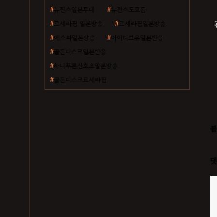
뉴진스일본무대
뉴진스도쿄돔
르세라핌 일본방송
르세라핌일본방송
에스파일본방송
아이러브유일본반응
골든디스크일본반응
하니푸른산호초일본방송
골든디스크르세라핌
볼