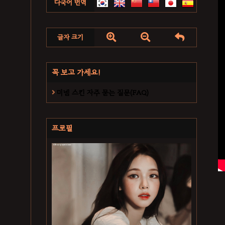
다국어 번역



글자 크기
꼭 보고 가세요!
미넴 스킨 자주 묻는 질문(FAQ)
프로필