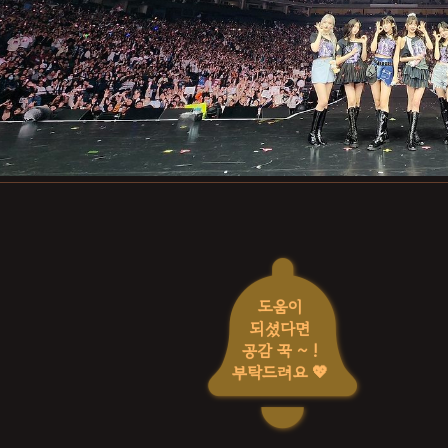
도움이
되셨다면
공감 꾹 ~ !
부탁드려요 💖