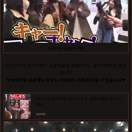
르세라핌 일본방송 화면
지난번에는 르세라핌이 일본팬들을 놀래켜주는 몰래카메라도 했었
습니다.
▼르세라핌 일본예능 영상도 아래에서 전체로 보실 수 있습니다▼
230225 르세라핌 사쿠라 일본 몰래카메라 돗키리
방송
tipw.kr