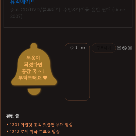
뮤직메이트
중고 CD/DVD/블루레이, 수입&아이돌 음반 판매 (since
2007)
1
구독하기
도움이
되셨다면
공감 꾹 ~ !
부탁드려요 💖
1231 아일릿 홍백 첫출연 무대 영상
1213 로제 미국 토크쇼 방송