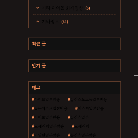
기타 아이돌 화제영상
(5)
기타정보
(61)
최근 글
인기 글
태그
아이브일본방송
뉴진스도쿄돔일본반응
골든디스크일본반응
에스파일본방송
아이브일본반응
뉴진스일본
르세라핌일본방송
르세라핌
아일릿일본방송
뉴진스일본방송