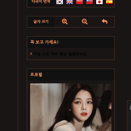
다국어 번역



글자 크기
꼭 보고 가세요!
미넴 스킨 자주 묻는 질문(FAQ)
프로필