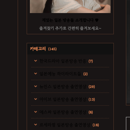
재밌는 일본 방송들 소개합니다 ♥
즐겨찾기 추가로 간편히 즐겨보세요~
카테고리
(145)
한국드라마 일본방송 반응
(7)
일본예능 하이라이트들
(2)
뉴진스 일본방송 출연영상
(29)
아이브 일본방송 출연영상
(13)
에스파 일본방송 출연영상
(8)
르세라핌 일본방송 출연영상
(18)