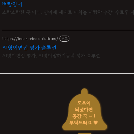
벼랑영어
호락호락한 곳 아님. 영어에 제대로 미쳐볼 사람만 수강. 수료후
https://inear.reina.solutions/
광고
AI영어면접 평가 솔루션
AI영어면접 평가, AI영어말하기능력 평가 솔루션
도움이
되셨다면
공감 꾹 ~ !
부탁드려요 💖