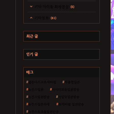
기타 아이돌 화제영상
(5)
기타정보
(61)
최근 글
인기 글
태그
골든디스크르세라핌
채종협일본
뉴진스일본
아이러브유일본방송
뉴진스일본방송
아일릿일본방송
뉴진스일본무대
르세라핌 일본방송
뉴진스도쿄돔일본반응