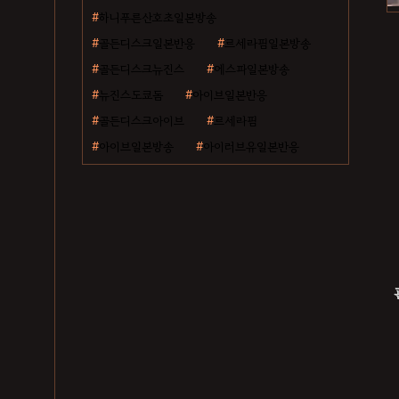
하니푸른산호초일본방송
골든디스크일본반응
르세라핌일본방송
골든디스크뉴진스
에스파일본방송
뉴진스도쿄돔
아이브일본반응
골든디스크아이브
르세라핌
아이브일본방송
아이러브유일본반응