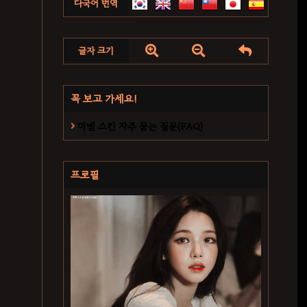
다국어 번역



글자 크기
꼭 보고 가세요!
미넴 스킨 자주 묻는 질문(FAQ)
프로필