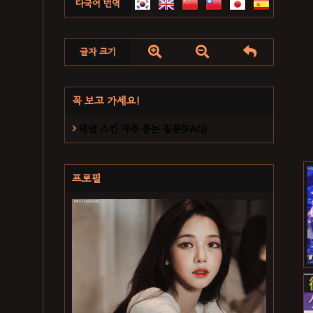
다국어 번역



글자 크기
꼭 보고 가세요!
미넴 스킨 자주 묻는 질문(FAQ)
프로필