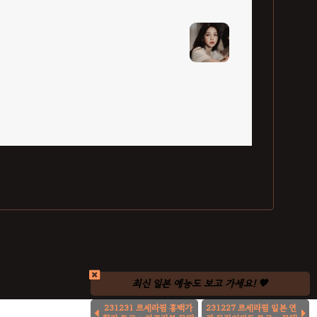
최신 일본 예능도 보고 가세요! 🧡
231231 르세라핌 홍백가
231227 르세라핌 일본 연

