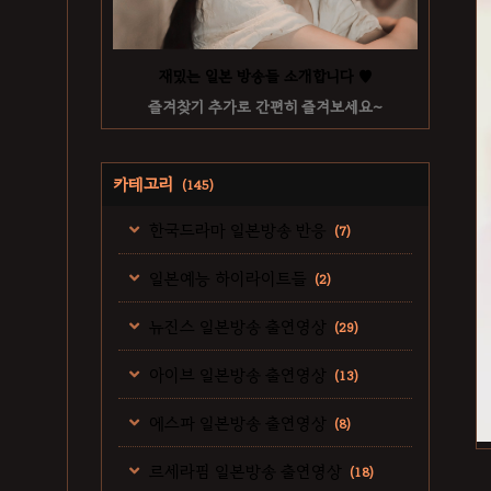
재밌는 일본 방송들 소개합니다 ♥
즐겨찾기 추가로 간편히 즐겨보세요~
카테고리
(145)
한국드라마 일본방송 반응
(7)
일본예능 하이라이트들
(2)
뉴진스 일본방송 출연영상
(29)
아이브 일본방송 출연영상
(13)
에스파 일본방송 출연영상
(8)
르세라핌 일본방송 출연영상
(18)