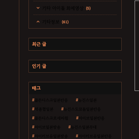
기타 아이돌 화제영상
(5)
기타정보
(61)
최근 글
인기 글
태그
골든디스크일본반응
뉴진스일본
채종협일본
뉴진스도쿄돔일본반응
골든디스크르세라핌
아이브일본반응
아이브일본방송
뉴진스일본무대
아이러브유일본방송
아이러브유일본반응