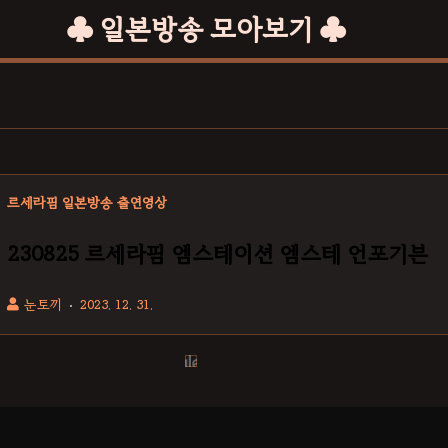
♣ 일본방송 모아보기 ♣
르세라핌 일본방송 출연영상
230825 르세라핌 엠스테이션 엠스테 언포기븐
눈토끼
2023. 12. 31.