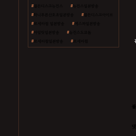
골든디스크뉴진스
뉴진스일본방송
하니푸른산호초일본방송
골든디스크아이브
르세라핌 일본방송
에스파일본방송
아일릿일본방송
뉴진스도쿄돔
르세라핌일본방송
르세라핌
볼