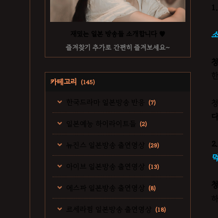
1
재밌는 일본 방송들 소개합니다 ♥
소
즐겨찾기 추가로 간편히 즐겨보세요~
청
한
카테고리
(145)
한국드라마 일본방송 반응
청
(7)
다
일본예능 하이라이트들
(2)
2
뉴진스 일본방송 출연영상
(29)
먹
아이브 일본방송 출연영상
(13)
청
에스파 일본방송 출연영상
(8)
하
르세라핌 일본방송 출연영상
(18)