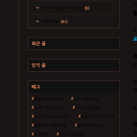
3
기타 아이돌 화제영상
(5)
를
기타정보
(61)
3
도
최근 글
청
로
인기 글
일
태그
고
골든디스크아이브
에스파일본방송
4
르세라핌 일본방송
아일릿일본방송
뉴진스도쿄돔일본반응
골든디스크르세라핌
청
골든디스크일본반응
골든디스크뉴진스
트
르세라핌
아이브일본반응