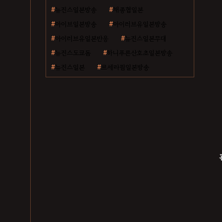
뉴진스일본방송
채종협일본
아이브일본방송
아이러브유일본방송
아이러브유일본반응
뉴진스일본무대
뉴진스도쿄돔
하니푸른산호초일본방송
뉴진스일본
르세라핌일본방송