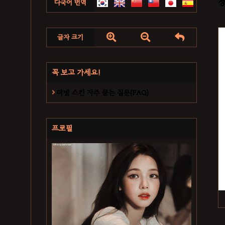
청
다국어 번역



글자 크기
꼭 보고 가세요!
미넴 스킨 자주 묻는 질문(FAQ)
프로필